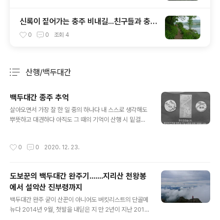
신록이 짙어가는 충주 비내길...친구들과 충주
걷기(1)
0
0
조회
4
산행/백두대간
분류 전체보기
주요 글 목록
백두대간 종주 추억
글 내용
살아오면서 가장 잘 한 일 중의 하나다 내 스스로 생각해도
뿌뜻하고 대견하다 아직도 그 때의 기억이 산행 시 밑걸음
이 될 때도 있다 다시 시작한다면 과연 또 가능할까? ▲ 참
고 : 도보꾼의 백두대간 종주기 방을 정리하다가 발견했다
작성시간
0
0
2020. 12. 23.
한 구간도 빼먹음 없이 종주했다 더 나이 먹기 전에 한번 더
도전하고 싶다 비록 중간에 탈출하는 일이 있더라도
도보꾼의 백두대간 완주기.......지리산 천왕봉
에서 설악산 진부령까지
글 내용
백두대간 완주 굳이 산꾼이 아니어도 버킷리스트의 단골메
뉴다 2014년 9월, 첫발을 내딛은 지 만 2년이 지난 2016
년 9월 난 백두대간을 완주하였다 더 나이 먹기 전에, 더 늦