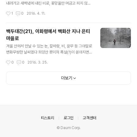
내려가고 새벽녘에 내린 비로, 꽃망울만 머금고 피지 않은
봄꽃들이 야속하기만 했다 다시 시작한 강원 대간길, 백두
작성시간
1
0
2016. 4. 11.
능선을 땅 아래로 옮겨 놓았으면 좋을텐데 라는 생각이 들
었다 오르막 때문에 고생은 했지만 길은 양탄자 깔..
백두대간(21), 이화령에서 백화산 지나 은티
마을로
글 내용
겨울 산에서 만날 수 있는 눈, 칼바람, 비, 운무 등 그야말로
변화무쌍한 날씨였다 희양산 못미쳐 폭설(?)이 쏟아지면서
후미그룹은 성터에서 탈출하였다... 힘들어서 중간에 탈출
작성시간
0
0
2016. 3. 25.
하고 싶었던 적은 십수번이 넘었지만 실제, 그것도 날씨 때
문에 탈출한 것은 이번이 첨이었다 ▲ 코스/거리 ..
더보기
의안내
티스토리
로그인
고객센터
© Daum Corp.