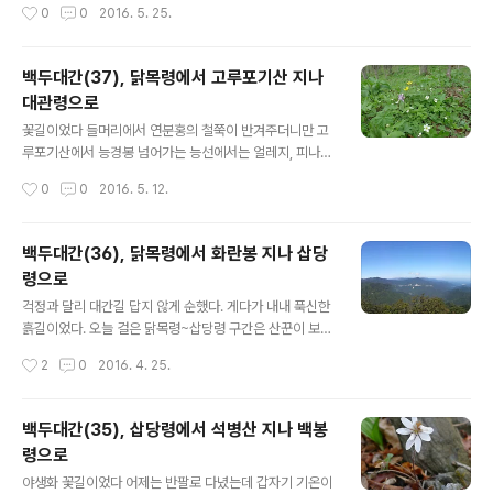
작성시간
0
0
2016. 5. 25.
람개비 길은 고통의 길이었다 항상 좋은 일만 있는 것이 아
니라는 것을 자연도 말해주고 있었다 ▲ 코스(백두..
백두대간(37), 닭목령에서 고루포기산 지나
대관령으로
글 내용
꽃길이었다 들머리에서 연분홍의 철쭉이 반겨주더니만 고
루포기산에서 능경봉 넘어가는 능선에서는 얼레지, 피나
물, 홀아비바람꽃들이 한데 어울리는 환상의 야생화 화원
작성시간
0
0
2016. 5. 12.
이 펼쳐졌다 아마 꽃사부님이 왔으면 주저 않아 ‘흐흐’ 소리
만 연발했을 것이다 ▲ 코스/거리 및 시간(백두대간..
백두대간(36), 닭목령에서 화란봉 지나 삽당
령으로
글 내용
걱정과 달리 대간길 답지 않게 순했다. 게다가 내내 푹신한
흙길이었다. 오늘 걸은 닭목령~삽당령 구간은 산꾼이 보면
백두대간이지만, 걷기꾼이 보면 울트라 바우길 3코스였다.
작성시간
2
0
2016. 4. 25.
산행 후 마치 빡센 걷기를 한 느낌이 든 것도 바로 이런 연
유에서일 것이다. 한가위를 앞두고 다녀온 이번 대..
백두대간(35), 삽당령에서 석병산 지나 백봉
령으로
글 내용
야생화 꽃길이었다 어제는 반팔로 다녔는데 갑자기 기온이