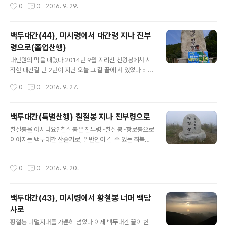
작성시간
0
0
2016. 9. 29.
기 전에 그냥 하고 싶어서 시작했던 조금은 무모했던 시도
였다 걷기꾼인 내가 과연 가능할까? 나 스스로도 의문이
들..
백두대간(44), 미시령에서 대간령 지나 진부
령으로(졸업산행)
글 내용
대단원의 막을 내렸다 2014년 9월 지리산 천왕봉에서 시
작한 대간길 만 2년이 지난 오늘 그 길 끝에 서 있었다 비록
휴전선이 가로막아 북으로 더 갈 수는 없지만, 이 순간 난
작성시간
0
0
2016. 9. 27.
더없이 뿌듯하였다 앞으로도 엄청 그리울 것이고, 함께 했
던 산우들, 특히나 귀연 산우회와 최강 후미팀이 함께 ..
백두대간(특별산행) 칠절봉 지나 진부령으로
글 내용
칠절봉을 아시나요? 칠절봉은 진부령~칠절봉~항로봉으로
이어지는 백두대간 산줄기로, 일반인이 갈 수 있는 최북단
봉우리라 한다 하지만, 엄밀히 말해 이 구간도 산림청의 산
림유전자원보호구역으로 출입이 불가능했다 ▲ 언제/누구
작성시간
0
0
2016. 9. 20.
랑: 2016년 9월 17일(토), 청솔산악회 따라 ▲ 어디를/
얼..
백두대간(43), 미시령에서 황철봉 너머 백담
사로
글 내용
황철봉 너덜지대를 가뿐히 넘었다 이제 백두대간 끝이 한