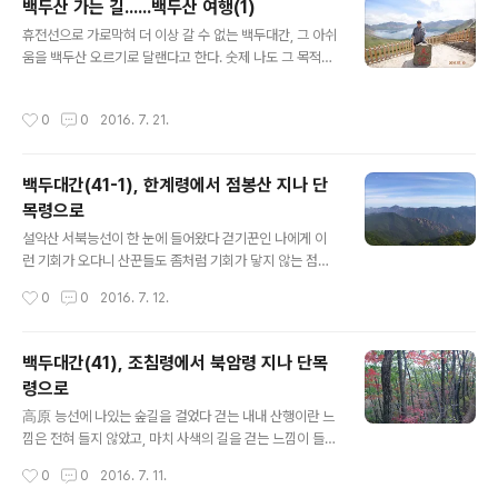
백두산 가는 길......백두산 여행(1)
글 내용
휴전선으로 가로막혀 더 이상 갈 수 없는 백두대간, 그 아쉬
움을 백두산 오르기로 달랜다고 한다. 숫제 나도 그 목적으
로 다녀왔다 민족의 영산 백두산을........ ▲ 언제/누구랑: 2
016년 7월 14~17일(3박 4일), 귀연산우회 따라 &lt;참고
작성시간
0
0
2016. 7. 21.
&gt; 백두산 3박 4일 일정 - 첫날(7/14), 백두산 가는 길 -
둘째..
백두대간(41-1), 한계령에서 점봉산 지나 단
목령으로
글 내용
설악산 서북능선이 한 눈에 들어왔다 걷기꾼인 나에게 이
런 기회가 오다니 산꾼들도 좀처럼 기회가 닿지 않는 점봉
산에서 설악산을 조망할 수 있다니 한계령에서 망대암산
작성시간
0
0
2016. 7. 12.
가는 길의 암릉, 로프 구간 귀연 산벗들이 없었다면 아마도
갈 생각조차 하지 못했을 것이다 ▲ 코스/거리 및 시..
백두대간(41), 조침령에서 북암령 지나 단목
령으로
글 내용
高原 능선에 나있는 숲길을 걸었다 걷는 내내 산행이란 느
낌은 전혀 들지 않았고, 마치 사색의 길을 걷는 느낌이 들었
다. 이번 10월에는 적어도 5번 이상 강원에 간다는 생각으
작성시간
0
0
2016. 7. 11.
로 강원에 올인할 계획이고, 그 첫 번째로 찾은 곳이 대간길