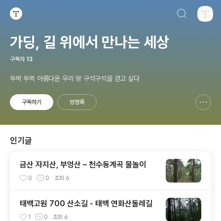
검색하기
티스토리
가딩, 길 위에서 만나는 세상
구독자
13
뚜벅 뚜벅 아름다운 우리 땅 구석구석을 걷고 싶다
구독하기
방명록
신고하기 레이어
열기
인기글
금산 자지산, 부엉산 – 천수동계곡 물놀이
0
0
조회
6
태백고원 700 산소길 - 태백 연화산둘레길
1
0
조회
6