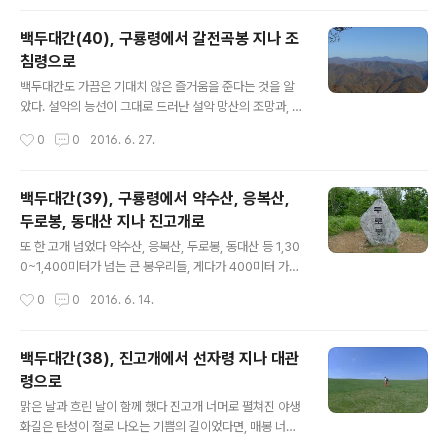
의 조침령이었다. ▲ 코스/거리 및 시간(백두대간 41)..
백두대간(40), 구룡령에서 갈전곡봉 지나 조
침령으로
글 내용
백두대간도 가끔은 기대치 않은 즐거움을 준다는 것을 알
았다. 설악의 능선이 그대로 드러난 설악 망산의 조망과, 절
정을 지난 농염의 단풍까지 보여주었다 대간이 아니면 오
작성시간
0
0
2016. 6. 27.
지 않을 ‘악’ 소리 나는 구간이, 늦가을 나뭇잎이 떨어지고
멋진 조망이 나타나면서 ‘와’ 소리로 바뀌는 즐..
백두대간(39), 구룡령에서 약수산, 응복산,
두로봉, 동대산 지나 진고개로
글 내용
또 한 고개 넘었다 약수산, 응복산, 두로봉, 동대산 등 1,30
0~1,400미터가 넘는 큰 봉우리들, 게다가 400미터 가량
의 표고를 오르내려야 했고, 거리도 만만치 않은 23km 지
작성시간
0
0
2016. 6. 14.
나고 보니 이제 제법 이력이 붙은 나를 발견하였다 ▲ 코스
(백두대간 39)/거리 및 시간: 구룡령~약수산~응복산~만
월봉~신배..
백두대간(38), 진고개에서 선자령 지나 대관
령으로
글 내용
맑은 날과 흐린 날이 함께 했다 진고개 너머로 펼쳐진 야생
화길은 탄성이 절로 나오는 기쁨의 길이었다면, 매봉 너머
로 푸른 초원 위에 태양을 그대로 받고 서있는 굽이굽이 바