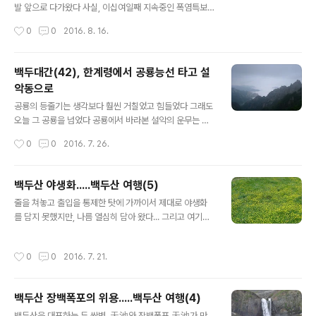
발 앞으로 다가왔다 사실, 이십여일째 지속중인 폭염특보
로 걱정이 태산이었는데, 아이러니하게도 날씨가 이번 산
작성시간
0
0
2016. 8. 16.
행의 가장 큰 공신이었다 ▲ 코스(백두대간 43)/거리 및
시간: 미시령~황철봉~저항령~마등봉(세존봉)~오세암~
백담..
백두대간(42), 한계령에서 공룡능선 타고 설
악동으로
글 내용
공룡의 등줄기는 생각보다 훨씬 거칠었고 힘들었다 그래도
오늘 그 공룡을 넘었다 공룡에서 바라본 설악의 운무는 人
間界와 仙界의 中間界를 본 듯 했다 꼭 만나고 싶었던 솔
작성시간
0
0
2016. 7. 26.
나리도 보았고 여름에 피는 설악바람꽃도 만났다 담 날 아
침 폭탄을 맞은 것처럼 온몸이 쑤셨다 걸을 때면 허벅..
백두산 야생화.....백두산 여행(5)
글 내용
줄을 쳐놓고 출입을 통제한 탓에 가까이서 제대로 야생화
를 담지 못했지만, 나름 열심히 담아 왔다... 그리고 여기저
기 뒤져보았다 이름이 틀릴 수 도 있다 댓글로 수정을 바라
며....... (꽃사부님의 도움을 받아 1차 수정하였습니다) ▲
작성시간
0
0
2016. 7. 21.
언제/누구랑: 2016년 7월 14~17일(3박 4일), 귀연산우
회 ..
백두산 장백폭포의 위용.....백두산 여행(4)
글 내용
백두산을 대표하는 두 쌍벽, 天池와 장백폭포 天池가 만