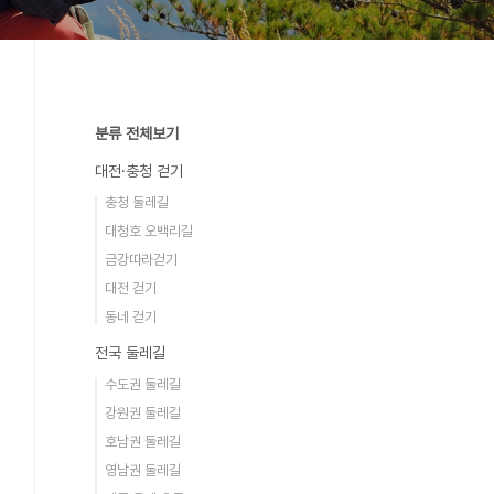
분류 전체보기
대전·충청 걷기
충청 둘레길
대청호 오백리길
금강따라걷기
대전 걷기
동네 걷기
전국 둘레길
수도권 둘레길
강원권 둘레길
호남권 둘레길
영남권 둘레길