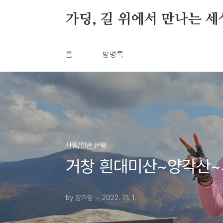
본문 바로가기
가딩, 길 위에서 만나는 세
홈
방명록
산행/일반 산행
거창 흰대미산~양각산~시
by 강가딩
2022. 11. 1.