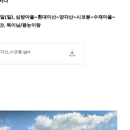
해서다
월 30일(일), 심방마을~흰대미산~양각산~시코봉~수재마을~
간), 목이님/왕눈이랑
각산_시코봉.gpx