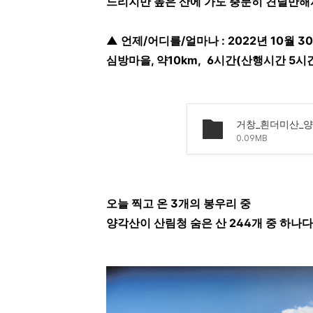
느리지만 높은 산에 가도 충분히 견딜만
▲ 언제/어디를/얼마나 : 2022년 10
심방마을, 약10km, 6시간(산행시간 5시
거창_흰더미산_양
0.09MB
오늘 찍고 온 3개의 봉우리 중
양각산이 산림청 숨은 산 244개 중 하나다