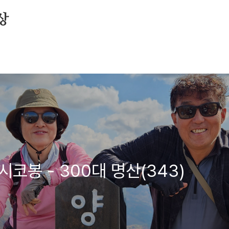
상
코봉 - 300대 명산(343)