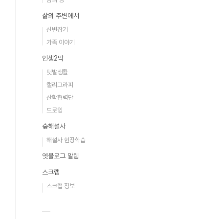
삶의 주변에서
신변잡기
가족 이야기
인생2막
텃밭생활
캘리그라피
산학협력단
드로잉
숲해설사
해설사 현장학습
옛블로그 알림
스크랩
스크랩 정보