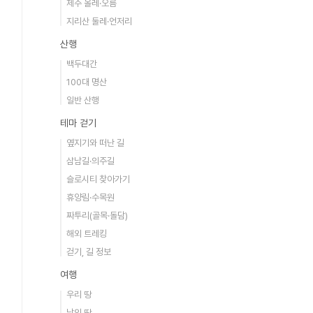
제주 올레·오름
지리산 둘레·언저리
산행
백두대간
100대 명산
일반 산행
테마 걷기
옆지기와 떠난 길
삼남길·의주길
슬로시티 찾아가기
휴양림·수목원
짜투리(골목·돌담)
해외 트레킹
걷기, 길 정보
여행
우리 땅
남의 땅